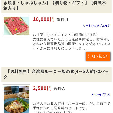
き焼き・しゃぶしゃぶ】【贈り物・ギフト】【特製木
箱入り】
10,000円
送料別
ミートショップたなか
お世話になっている方への季節のご挨拶。
先様に喜んでいただける逸品を厳選し、霜降りが
きれいな最高級品質の国産牛をすき焼きやしゃぶ
しゃぶ用に薄切りにカットしまし…
詳細を見る
【送料無料】台湾風ルーロー飯の素(4～5人前)×3パッ
ク
2,580円
送料込
Blanc(ブラン)
台湾の屋台飯の定番『ルーロー飯』が、ご自宅で
手軽に作れる調味料のセットです。
お得な3パックセットです。