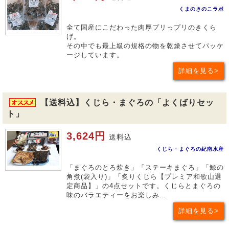
くまのきのこラボ
全て国産にこだわった肉厚プリっプリのきくら
げ。
その中でも最上級の規格の物を乾燥させてパッケ
ージしています。
詳細を見る
【送料込】くじら・まぐろの「よくばりセッ
ト」
3,624円
送料込
くじら・まぐろの紀南水産
「まぐろのとろ炊き」「ステーキまぐろ」「鯨の
角煮(袋入り)」「炙りくじら【プレミア和歌山選
定商品】」の4点セットです。くじらとまぐろの
味のバラエティーをお楽しみ…
詳細を見る