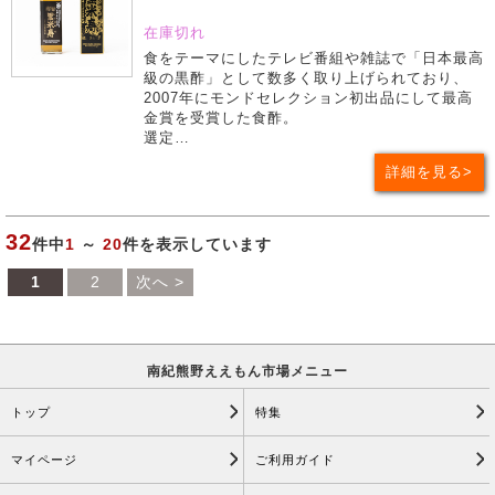
在庫切れ
食をテーマにしたテレビ番組や雑誌で「日本最高
級の黒酢」として数多く取り上げられており、
2007年にモンドセレクション初出品にして最高
金賞を受賞した食酢。
選定…
詳細を見る
32
件中
1
～
20
件を表示しています
1
2
次へ >
南紀熊野ええもん市場メニュー
トップ
特集
マイページ
ご利用ガイド