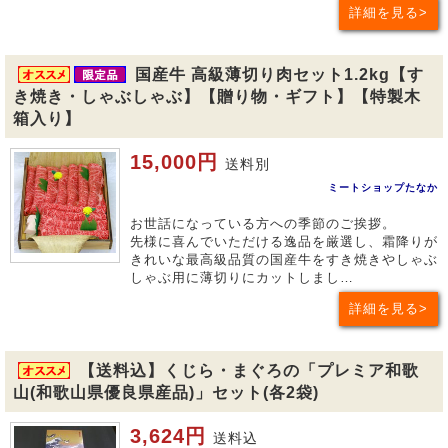
詳細を見る
国産牛 高級薄切り肉セット1.2kg【す
き焼き・しゃぶしゃぶ】【贈り物・ギフト】【特製木
箱入り】
15,000円
送料別
ミートショップたなか
お世話になっている方への季節のご挨拶。
先様に喜んでいただける逸品を厳選し、霜降りが
きれいな最高級品質の国産牛をすき焼きやしゃぶ
しゃぶ用に薄切りにカットしまし…
詳細を見る
【送料込】くじら・まぐろの「プレミア和歌
山(和歌山県優良県産品)」セット(各2袋)
3,624円
送料込