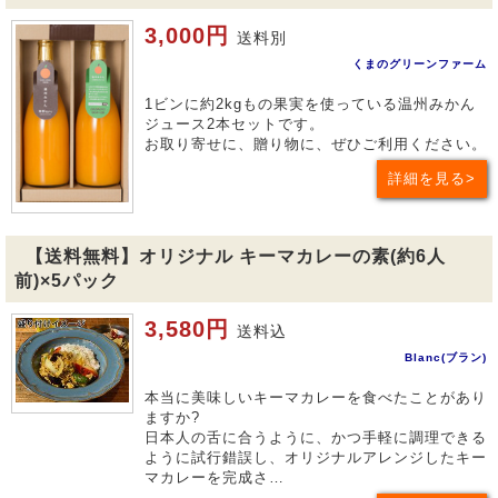
3,000円
送料別
くまのグリーンファーム
1ビンに約2kgもの果実を使っている温州みかん
ジュース2本セットです。
お取り寄せに、贈り物に、ぜひご利用ください。
詳細を見る
【送料無料】オリジナル キーマカレーの素(約6人
前)×5パック
3,580円
送料込
Blanc(ブラン)
本当に美味しいキーマカレーを食べたことがあり
ますか?
日本人の舌に合うように、かつ手軽に調理できる
ように試行錯誤し、オリジナルアレンジしたキー
マカレーを完成さ…