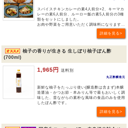
スパイスチキンカレーの素4人前分×2、キーマカ
レーの素6人前分、ルーロー飯の素5人前分の3種
類をセットにしました。
お肉や野菜をご用意いただく調味料になります…
詳細を見る
柚子の香りが生きる 生しぼり柚子ぽん酢
(700ml)
1,965円
送料別
丸正酢醸造元
新鮮な柚子をたっぷり使い(醸造酢は含まず)本醸
造醤油・かつお節・本みりん等で最もおいしく調
味した、昔ながらの素朴な風味の食品のみを使用
したぽん酢です。
詳細を見る