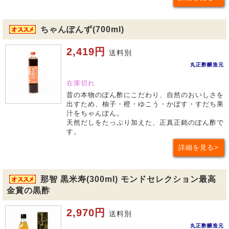
ちゃんぽんず(700ml)
2,419円
送料別
丸正酢醸造元
在庫切れ
昔の本物のぽん酢にこだわり、自然のおいしさを
出すため、柚子・橙・ゆこう・かぼす・すだち果
汁をちゃんぽん。
天然だしをたっぷり加えた、正真正銘のぽん酢で
す。
詳細を見る
那智 黒米寿(300ml) モンドセレクション最高
金賞の黒酢
2,970円
送料別
丸正酢醸造元