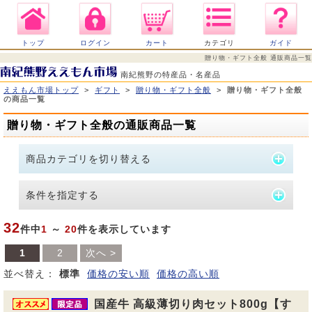
トップ
ログイン
カート
カテゴリ
ガイド
贈り物・ギフト全般 通販商品一覧
南紀熊野の特産品・名産品
ええもん市場トップ
>
ギフト
>
贈り物・ギフト全般
>
贈り物・ギフト全般
の商品一覧
贈り物・ギフト全般の通販商品一覧
商品カテゴリを切り替える
条件を指定する
32
件中
1
～
20
件を表示しています
1
2
次へ >
並べ替え：
標準
価格の安い順
価格の高い順
国産牛 高級薄切り肉セット800g【す