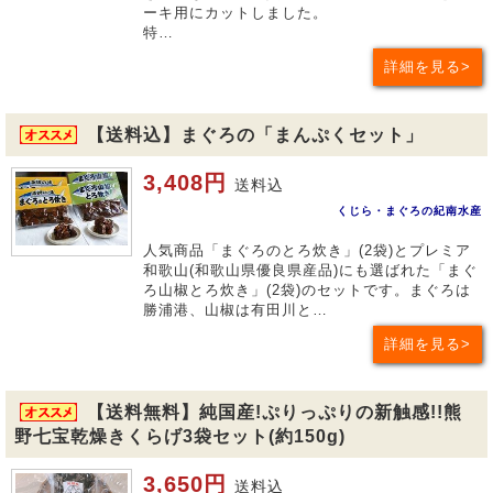
ーキ用にカットしました。
特…
詳細を見る
【送料込】まぐろの「まんぷくセット」
3,408円
送料込
くじら・まぐろの紀南水産
人気商品「まぐろのとろ炊き」(2袋)とプレミア
和歌山(和歌山県優良県産品)にも選ばれた「まぐ
ろ山椒とろ炊き」(2袋)のセットです。まぐろは
勝浦港、山椒は有田川と…
詳細を見る
【送料無料】純国産!ぷりっぷりの新触感!!熊
野七宝乾燥きくらげ3袋セット(約150g)
3,650円
送料込