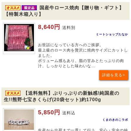
国産牛ロース焼肉【贈り物・ギフト】
【特製木箱入り】
8,640円
送料別
ミートショップたなか
お世話になっている方へのご挨拶。
最上級のロース肉を贅沢に焼肉サイズにカットし
ました。
ボリューム感もあり、脂の甘みとたっぷりの肉
汁、しっかりとした味わいな…
詳細を見る
【送料無料】ぷりっぷりの新触感!純国産の
生!!熊野七宝きくらげ(20袋セット)約1700g
5,850円
送料込
くまのきのこラボ
生産から出荷まで一貫して行う、安心・安全の純