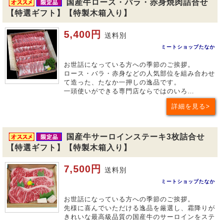
国産牛ロース・バラ・赤身焼肉詰合せ
【特選ギフト】【特製木箱入り】
5,400円
送料別
ミートショップたなか
お世話になっている方への季節のご挨拶。
ロース・バラ・赤身などの人気部位を組み合わせ
て造った、たなか一押しの逸品です。
一頭使いができる専門店ならではのいろ…
詳細を見る
国産牛サーロインステーキ3枚詰合せ
【特選ギフト】【特製木箱入り】
7,500円
送料別
ミートショップたなか
お世話になっている方への季節のご挨拶。
先様に喜んでいただける逸品を厳選し、霜降りが
きれいな最高級品質の国産牛のサーロインをステ