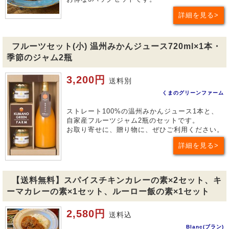
詳細を見る
フルーツセット(小) 温州みかんジュース720ml×1本・
季節のジャム2瓶
3,200円
送料別
くまのグリーンファーム
ストレート100%の温州みかんジュース1本と、
自家産フルーツジャム2瓶のセットです。
お取り寄せに、贈り物に、ぜひご利用ください。
詳細を見る
【送料無料】スパイスチキンカレーの素×2セット、キ
ーマカレーの素×1セット、ルーロー飯の素×1セット
2,580円
送料込
Blanc(ブラン)