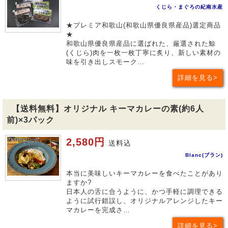
くじら・まぐろの紀南水産
★プレミア和歌山(和歌山県優良県産品)選定商品
★
和歌山県優良県産品に選ばれた、厳選された鯨
(くじら)肉を一枚一枚丁寧に炙り、新しい素材の
味を引き出しスモーク…
詳細を見る
【送料無料】オリジナル キーマカレーの素(約6人
前)×3パック
2,580円
送料込
Blanc(ブラン)
本当に美味しいキーマカレーを食べたことがあり
ますか?
日本人の舌に合うように、かつ手軽に調理できる
ように試行錯誤し、オリジナルアレンジしたキー
マカレーを完成さ…
詳細を見る