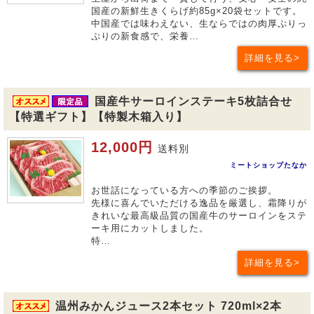
国産の新鮮生きくらげ約85g×20袋セットです。
中国産では味わえない、生ならではの肉厚ぷりっ
ぷりの新食感で、栄養…
詳細を見る
国産牛サーロインステーキ5枚詰合せ
【特選ギフト】【特製木箱入り】
12,000円
送料別
ミートショップたなか
お世話になっている方への季節のご挨拶。
先様に喜んでいただける逸品を厳選し、霜降りが
きれいな最高級品質の国産牛のサーロインをステ
ーキ用にカットしました。
特…
詳細を見る
温州みかんジュース2本セット 720ml×2本