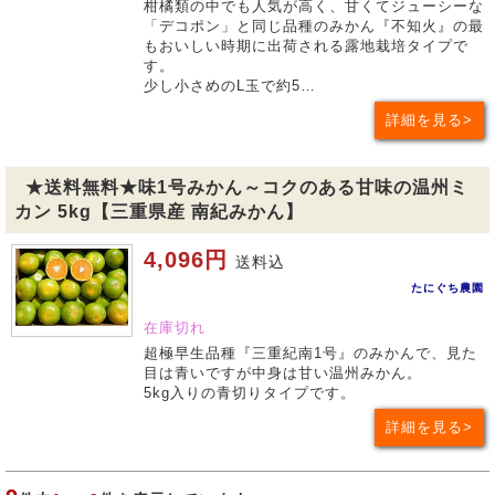
柑橘類の中でも人気が高く、甘くてジューシーな
「デコポン」と同じ品種のみかん『不知火』の最
もおいしい時期に出荷される露地栽培タイプで
す。
少し小さめのL玉で約5…
詳細を見る
★送料無料★味1号みかん～コクのある甘味の温州ミ
カン 5kg【三重県産 南紀みかん】
4,096円
送料込
たにぐち農園
在庫切れ
超極早生品種『三重紀南1号』のみかんで、見た
目は青いですが中身は甘い温州みかん。
5kg入りの青切りタイプです。
詳細を見る