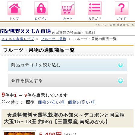
トップ
ログイン
カート
カテゴリ
ガイド
フルーツ・果物 通販商品一覧
南紀熊野の特産品・名産品
ええもん市場トップ
>
フルーツ・果物
>
フルーツ・果物の商品一覧
フルーツ・果物の通販商品一覧
商品カテゴリを絞り込む
条件を指定する
9
件中
1
～
9
件を表示しています
並べ替え：
標準
価格の安い順
価格の高い順
★送料無料★露地栽培の不知火～デコポンと同品種
大玉15～18玉 約5kg【三重県産 南紀みかん】
5,400円