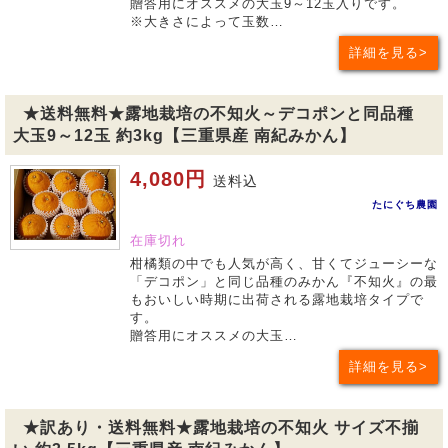
贈答用にオススメの大玉9～12玉入りです。
※大きさによって玉数…
詳細を見る
★送料無料★露地栽培の不知火～デコポンと同品種
大玉9～12玉 約3kg【三重県産 南紀みかん】
4,080円
送料込
たにぐち農園
在庫切れ
柑橘類の中でも人気が高く、甘くてジューシーな
「デコポン」と同じ品種のみかん『不知火』の最
もおいしい時期に出荷される露地栽培タイプで
す。
贈答用にオススメの大玉…
詳細を見る
★訳あり・送料無料★露地栽培の不知火 サイズ不揃