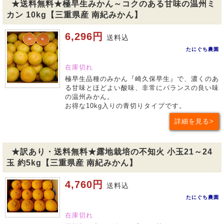
★送料無料★極早生みかん～コクのある甘味の温州ミ
カン 10kg【三重県産 南紀みかん】
6,296円
送料込
たにぐち農園
在庫切れ
極早生品種のみかん『崎久保早生』で、濃くのあ
る甘味とほどよい酸味、非常にバランスの良い味
の温州みかん。
お得な10kg入りの青切りタイプです。
詳細を見る
★訳あり・送料無料★露地栽培の不知火 小玉21～24
玉 約5kg【三重県産 南紀みかん】
4,760円
送料込
たにぐち農園
在庫切れ