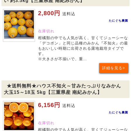
い 約3.5kg【三重県産 南紀みかん】
2,800円
送料込
たにぐち農園
在庫切れ
柑橘類の中でも人気が高く、甘くてジューシーな
「デコポン」と同じ品種のみかん『不知火』の最
もおいしい時期に出荷される露地栽培タイプで
す。
※大きさが不揃いで、重…
詳細を見る
★送料無料★ハウス不知火～甘みたっぷりなみかん
大玉15～18玉 5kg【三重県産 南紀みかん】
6,156円
送料込
たにぐち農園
在庫切れ
柑橘類の中でも人気が高く、甘くてジューシーな