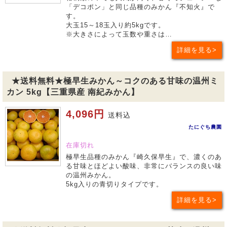
「デコポン」と同じ品種のみかん『不知火』で
す。
大玉15～18玉入り約5kgです。
※大きさによって玉数や重さは…
詳細を見る
★送料無料★極早生みかん～コクのある甘味の温州ミ
カン 5kg【三重県産 南紀みかん】
4,096円
送料込
たにぐち農園
在庫切れ
極早生品種のみかん『崎久保早生』で、濃くのあ
る甘味とほどよい酸味、非常にバランスの良い味
の温州みかん。
5kg入りの青切りタイプです。
詳細を見る