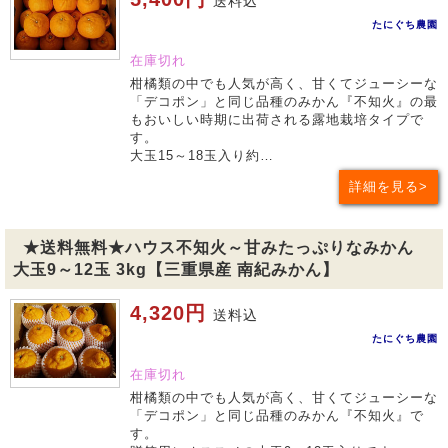
送料込
たにぐち農園
在庫切れ
柑橘類の中でも人気が高く、甘くてジューシーな
「デコポン」と同じ品種のみかん『不知火』の最
もおいしい時期に出荷される露地栽培タイプで
す。
大玉15～18玉入り約…
詳細を見る
★送料無料★ハウス不知火～甘みたっぷりなみかん
大玉9～12玉 3kg【三重県産 南紀みかん】
4,320円
送料込
たにぐち農園
在庫切れ
柑橘類の中でも人気が高く、甘くてジューシーな
「デコポン」と同じ品種のみかん『不知火』で
す。