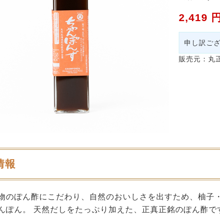
2,419 
申し訳ご
販売元：
丸
情報
物のぽん酢にこだわり、自然のおいしさを出すため、柚子
んぽん。 天然だしをたっぷり加えた、正真正銘のぽん酢で