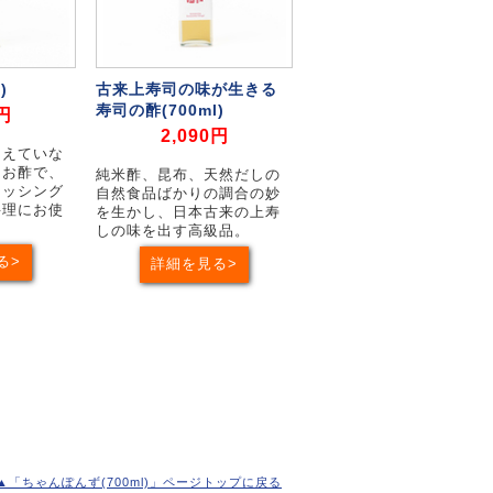
)
古来上寿司の味が生きる
寿司の酢(700ml)
6円
2,090円
加えていな
たお酢で、
純米酢、昆布、天然だしの
レッシング
自然食品ばかりの調合の妙
料理にお使
を生かし、日本古来の上寿
しの味を出す高級品。
る
詳細を見る
▲「ちゃんぽんず(700ml)」ページトップに戻る