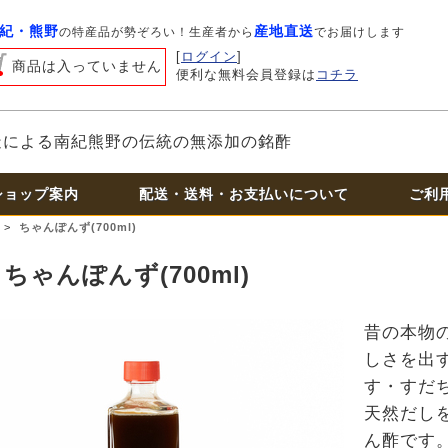
紀・熊野
産地直送
の特産品が勢ぞろい！生産者から
でお届けします
[
ログイン
]
商品は入っていません
便利な無料会員登録は
コチラ
造による南紀熊野の伝統の無添加の銘酢
ショップ案内
配送・送料・お支払いについて
ご利
>
ちゃんぽんず(700ml)
ちゃんぽんず(700ml)
昔の本物
しさを出
す・すだ
天然だし
ん酢です