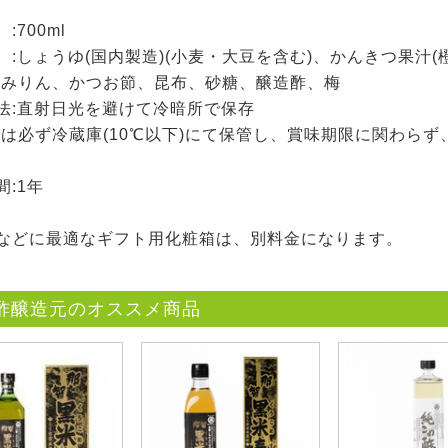
:700ml
 :しょうゆ(国内製造)(小麦・大豆を含む)、かんきつ果汁
本みりん、かつお節、昆布、砂糖、醸造酢、梅
法:直射日光を避けて冷暗所で保存
後は必ず冷蔵庫(10℃以下)にて保管し、賞味期限に関わら
間:1年
などに最適なギフト用化粧箱は、別料金になります。
酢醸造元のオススメ商品