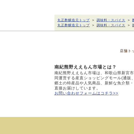
丸正酢醸造元トップ
>
調味料・スパイス
>
丸正酢醸造元トップ
>
調味料・スパイス
>
店舗ト
南紀熊野ええもん市場とは？
南紀熊野ええもん市場は、和歌山県新宮市
同運営する産直ショッピングモール(通販
郷土の特産品や人気商品、新鮮な魚介類・
直接お届けしています。
お問い合わせフォームはコチラ>>