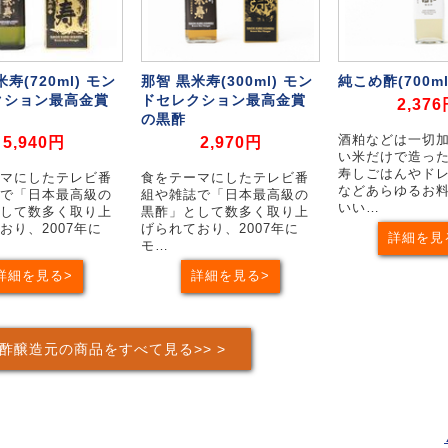
寿(720ml) モン
那智 黒米寿(300ml) モン
純こめ酢(700ml
クション最高金賞
ドセレクション最高金賞
2,37
の黒酢
5,940円
2,970円
酒粕などは一切
い米だけで造っ
寿しごはんやド
マにしたテレビ番
食をテーマにしたテレビ番
などあらゆるお
で「日本最高級の
組や雑誌で「日本最高級の
いい…
して数多く取り上
黒酢」として数多く取り上
おり、2007年に
げられており、2007年に
詳細を見
モ…
詳細を見る
詳細を見る
酢醸造元の商品をすべて見る>>