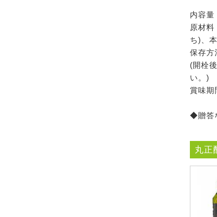
内容量 
原材料
ち)、
保存方
(開栓
い。)
賞味期
◆贈答
丸正