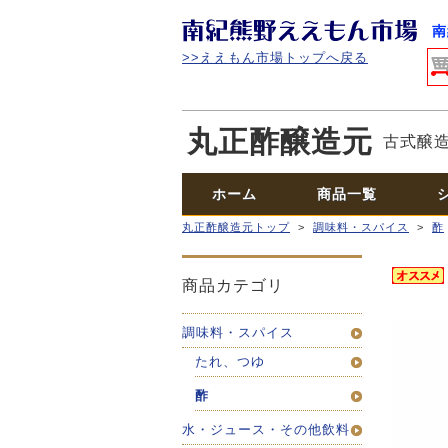
南
>>ええもん市場トップへ戻る
丸正酢醸造元
古式醸
ホーム
商品一覧
丸正酢醸造元トップ
>
調味料・スパイス
>
酢
商品カテゴリ
調味料・スパイス
たれ、つゆ
酢
水・ジュース・その他飲料