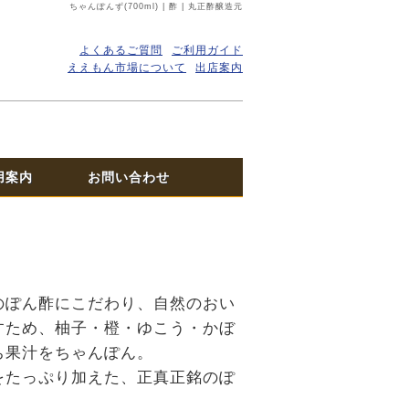
ちゃんぽんず(700ml) | 酢 | 丸正酢醸造元
よくあるご質問
ご利用ガイド
ええもん市場について
出店案内
用案内
お問い合わせ
のぽん酢にこだわり、自然のおい
すため、柚子・橙・ゆこう・かぼ
ち果汁をちゃんぽん。
をたっぷり加えた、正真正銘のぽ
。