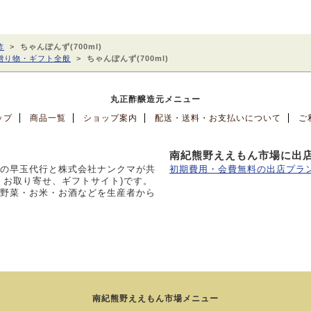
酢
>
ちゃんぽんず(700ml)
贈り物・ギフト全般
>
ちゃんぽんず(700ml)
丸正酢醸造元メニュー
ップ
商品一覧
ショップ案内
配送・送料・お支払いについて
ご
南紀熊野ええもん市場に出
の早玉代行と株式会社ナンクマが共
初期費用・会費無料の出店プラン
、お取り寄せ、ギフトサイト)です。
野菜・お米・お酒などを生産者から
南紀熊野ええもん市場メニュー