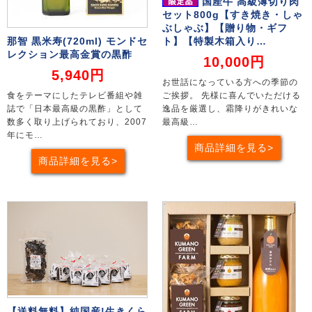
国産牛 高級薄切り肉
セット800g【すき焼き・しゃ
ぶしゃぶ】【贈り物・ギフ
那智 黒米寿(720ml) モンドセ
ト】【特製木箱入り…
レクション最高金賞の黒酢
10,000円
5,940円
お世話になっている方への季節の
食をテーマにしたテレビ番組や雑
ご挨拶。 先様に喜んでいただける
誌で「日本最高級の黒酢」として
逸品を厳選し、霜降りがきれいな
数多く取り上げられており、2007
最高級…
年にモ…
商品詳細を見る
商品詳細を見る
【送料無料】純国産!生きくら