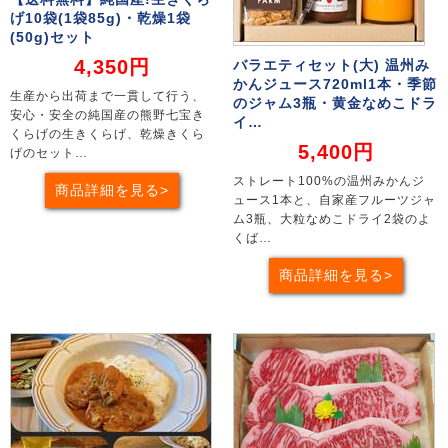
げ10袋(1袋85g)・乾燥1袋
(50g)セット
4,350円
バラエティセット(大) 温州み
かんジュース720ml1本・季節
生産から出荷まで一貫して行う、
のジャム3瓶・黄金なめこドラ
安心・安全の純国産の熊野七宝き
イ…
くらげの生きくらげ、乾燥きくら
5,400円
げのセット…
ストレート100%の温州みかんジ
商品詳細を見る
ュース1本と、自家産フルーツジャ
ム3瓶、大粒なめこドライ2袋のよ
くば…
商品詳細を見る