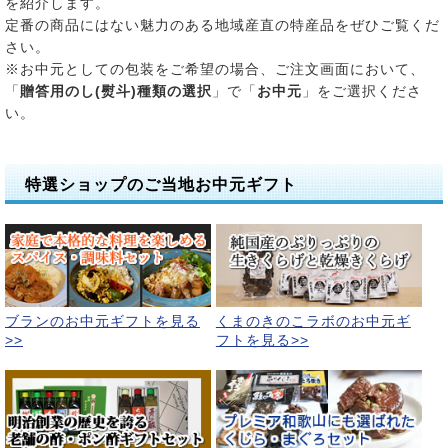
を紹介します。
定番の商品にはない魅力のある地域産直の特産品をぜひご覧くだ
さい。
※お中元としての包装をご希望の場合、ご注文画面において、
「
贈答用のし(熨斗)種類の選択
」で「
お中元
」をご選択くださ
い。
特選ショップのご当地お中元ギフト
ブランのお中元ギフトを見る
くまのきのこラボのお中元ギ
>>
フトを見る>>