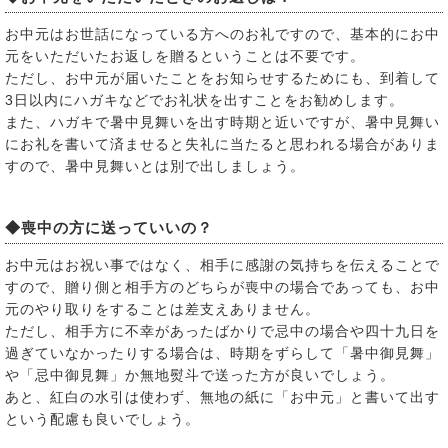
お中元はお世話になっている方へのお礼ですので、基本的にお中
元をいただいたお返しを贈るということは不要です。
ただし、お中元が届いたことをお知らせするためにも、到着して
3日以内にハガキなどでお礼状を出すことをお勧めします。
また、ハガキで暑中見舞いを出す時期と近いですが、暑中見舞い
にお礼を書いて済ませると失礼に当たると思われる場合がありま
すので、暑中見舞いとは別で出しましょう。
◆喪中の方に送っていいの？
お中元はお祝い事ではなく、相手に感謝の気持ちを伝えることで
すので、贈り側と相手方のどちらが喪中の場合であっても、お中
元のやり取りをすることは差支えありません。
ただし、相手方に不幸があったばかりで忌中の場合や四十九日を
過ぎていなかったりする場合は、時期をずらして「暑中御見舞」
や「忌中御見舞」か無地熨斗で送った方が良いでしょう。
あと、紅白の水引は使わず、無地の紙に「お中元」と書いて出す
という配慮も良いでしょう。