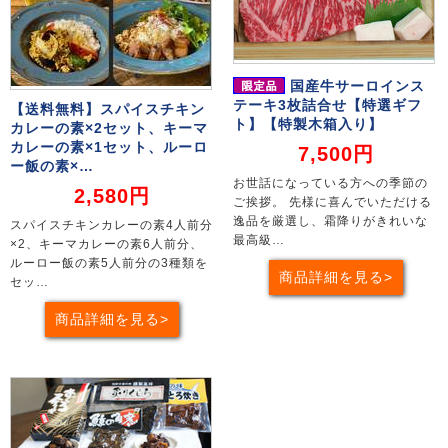
国産牛サーロインス
テーキ3枚詰合せ【特選ギフ
【送料無料】スパイスチキン
ト】【特製木箱入り】
カレーの素×2セット、キーマ
カレーの素×1セット、ルーロ
7,500円
ー飯の素×…
お世話になっている方への季節の
2,580円
ご挨拶。 先様に喜んでいただける
逸品を厳選し、霜降りがきれいな
スパイスチキンカレーの素4人前分
最高級…
×2、キーマカレーの素6人前分、
ルーロー飯の素5人前分の3種類を
商品詳細を見る
セッ…
商品詳細を見る