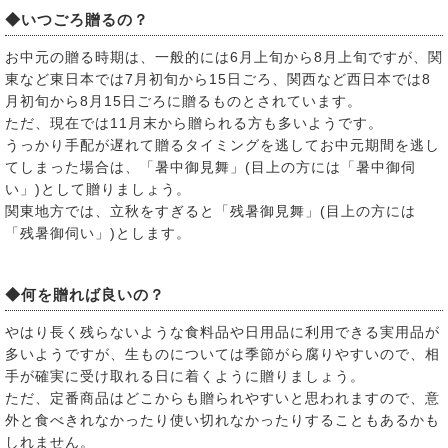
◆いつごろ贈るの？
お中元の贈る時期は、一般的には6月上旬から8月上旬ですが、関
東など東日本では7月初旬から15日ごろ、関西など西日本では8
月初旬から8月15日ごろに贈るものとされています。
ただ、現在では11月末から贈られる方も多いようです。
うっかり手配が遅れて贈るタイミングを逃してお中元期間を逃し
てしまった場合は、「暑中御見舞」(目上の方には「暑中御伺
い」)として贈りましょう。
関東地方では、立秋をすぎると「残暑御見舞」(目上の方には
「残暑御伺い」)とします。
◆何を贈れば良いの？
やはり長く残らないような食料品や日用品に利用できる実用品が
多いようですが、生ものについては季節がら腐りやすいので、相
手が確実に受け取れる日に着くように贈りましょう。
ただ、定番商品はどこからも贈られやすいと思われますので、意
外と食べきれなかったり使い切れなかったりすることもあるかも
しれません。