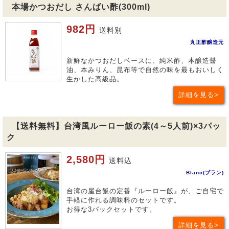
本場かつおだし さんばい酢(300ml)
982円
送料別
丸正酢醸造元
新鮮なかつおだしベースに、純米酢、本醸造醤
油、本みりん、昆布等で自然の味を最もおいしく
生かした高級品。
詳細を見る
【送料無料】台湾風ルーロー飯の素(4～5人前)×3パッ
ク
2,580円
送料込
Blanc(ブラン)
台湾の屋台飯の定番『ルーロー飯』が、ご自宅で
手軽に作れる調味料のセットです。
お得な3パックセットです。
詳細を見る