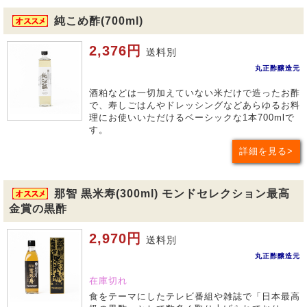
純こめ酢(700ml)
2,376円
送料別
丸正酢醸造元
酒粕などは一切加えていない米だけで造ったお酢
で、寿しごはんやドレッシングなどあらゆるお料
理にお使いいただけるベーシックな1本700mlで
す。
詳細を見る
那智 黒米寿(300ml) モンドセレクション最高
金賞の黒酢
2,970円
送料別
丸正酢醸造元
在庫切れ
食をテーマにしたテレビ番組や雑誌で「日本最高