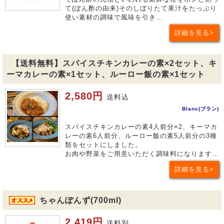
て(ぽん酢の由来)そのしぼりたて果汁をたっぷり
使い素材の調味で風味を引き…
詳細を見る
【送料無料】スパイスチキンカレーの素×2セット、キ
ーマカレーの素×1セット、ルーロー飯の素×1セット
2,580円
送料込
Blanc(ブラン)
スパイスチキンカレーの素4人前分×2、キーマカ
レーの素6人前分、ルーロー飯の素5人前分の3種
類をセットにしました。
お肉や野菜をご用意いただく調味料になります…
詳細を見る
ちゃんぽんず(700ml)
2,419円
送料別