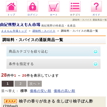
トップ
ログイン
カート
カテゴリ
ガイド
調味料・スパイス 通販商品一覧
南紀熊野の特産品・名産品
ええもん市場トップ
>
調味料・スパイス
>
調味料・スパイスの商品一覧
調味料・スパイスの通販商品一覧
商品カテゴリを絞り込む
条件を指定する
28
件中
1
～
20
件を表示しています
1
2
次へ >
並べ替え：
標準
価格の安い順
価格の高い順
柚子の香りが生きる 生しぼり柚子ぽん酢
(700ml)