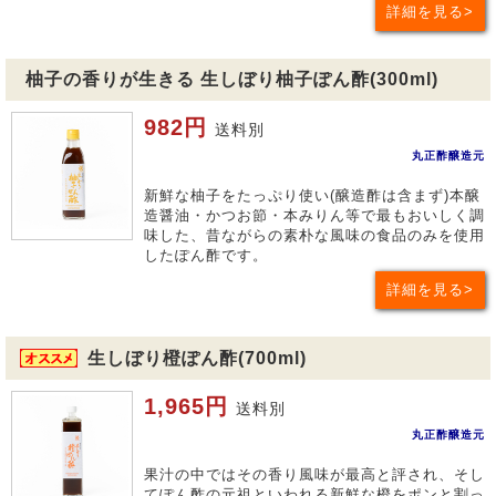
詳細を見る
柚子の香りが生きる 生しぼり柚子ぽん酢(300ml)
982円
送料別
丸正酢醸造元
新鮮な柚子をたっぷり使い(醸造酢は含まず)本醸
造醤油・かつお節・本みりん等で最もおいしく調
味した、昔ながらの素朴な風味の食品のみを使用
したぽん酢です。
詳細を見る
生しぼり橙ぽん酢(700ml)
1,965円
送料別
丸正酢醸造元
果汁の中ではその香り風味が最高と評され、そし
てぽん酢の元祖といわれる新鮮な橙をポンと割っ