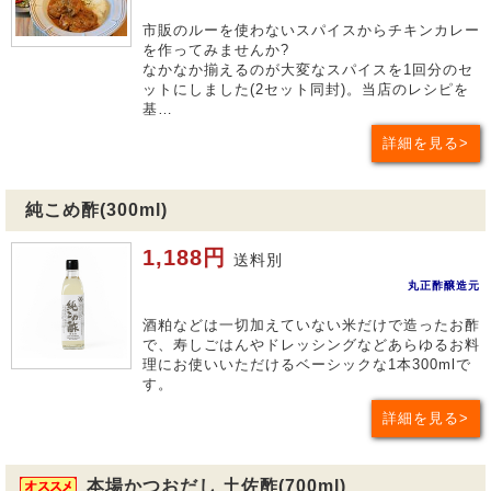
市販のルーを使わないスパイスからチキンカレー
を作ってみませんか?
なかなか揃えるのが大変なスパイスを1回分のセ
ットにしました(2セット同封)。当店のレシピを
基…
詳細を見る
純こめ酢(300ml)
1,188円
送料別
丸正酢醸造元
酒粕などは一切加えていない米だけで造ったお酢
で、寿しごはんやドレッシングなどあらゆるお料
理にお使いいただけるベーシックな1本300mlで
す。
詳細を見る
本場かつおだし 土佐酢(700ml)