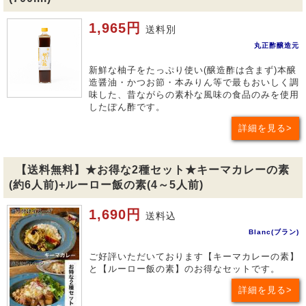
1,965円
送料別
丸正酢醸造元
新鮮な柚子をたっぷり使い(醸造酢は含まず)本醸
造醤油・かつお節・本みりん等で最もおいしく調
味した、昔ながらの素朴な風味の食品のみを使用
したぽん酢です。
詳細を見る
【送料無料】★お得な2種セット★キーマカレーの素
(約6人前)+ルーロー飯の素(4～5人前)
1,690円
送料込
Blanc(ブラン)
ご好評いただいております【キーマカレーの素】
と【ルーロー飯の素】のお得なセットです。
詳細を見る