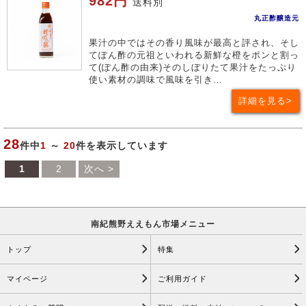
982円
送料別
丸正酢醸造元
果汁の中ではその香り風味が最高と評され、そし
てぽん酢の元祖といわれる新鮮な橙をポンと割っ
て(ぽん酢の由来)そのしぼりたて果汁をたっぷり
使い素材の調味で風味を引き…
詳細を見る
28
件中
1
～
20
件を表示しています
1
2
次へ >
南紀熊野ええもん市場メニュー
トップ
特集
マイページ
ご利用ガイド