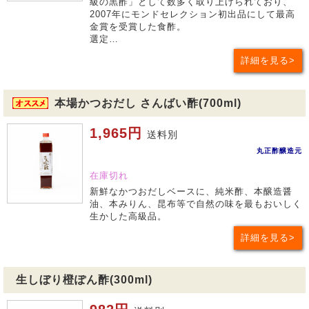
級の黒酢」として数多く取り上げられており、
2007年にモンドセレクション初出品にして最高
金賞を受賞した食酢。
選定…
詳細を見る
本場かつおだし さんばい酢(700ml)
1,965円
送料別
丸正酢醸造元
在庫切れ
新鮮なかつおだしベースに、純米酢、本醸造醤
油、本みりん、昆布等で自然の味を最もおいしく
生かした高級品。
詳細を見る
生しぼり橙ぽん酢(300ml)