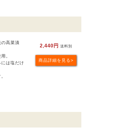
統の高菜漬
2,440円
送料別
使用。
商品詳細を見る
みには塩だけ
す。