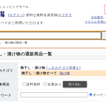
ショッピングモール
[
ログイン
] 便利な無料会員登録は
コチラ
出店案内
ええもん市場
カードがご利用いただけます
し・漬け物の商品一覧
し・漬け物の通販商品一覧
梅干し・漬け物
[
→大カテゴリ切替え
]
カテゴリ
梅干し・漬け物すべて
漬け物
象商品
送料無料
在庫あり
すべて
ーワード