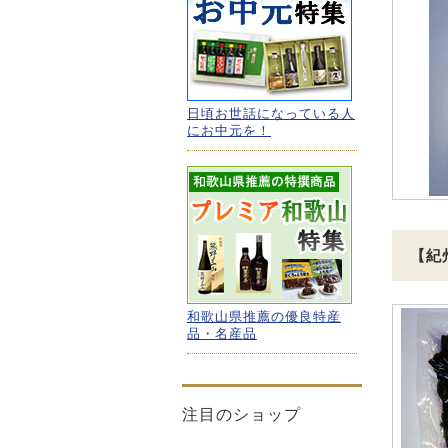
日頃お世話になっている人
にお中元を！
【紀
和歌山県推薦の優良特産
品・名産品
注目のショップ