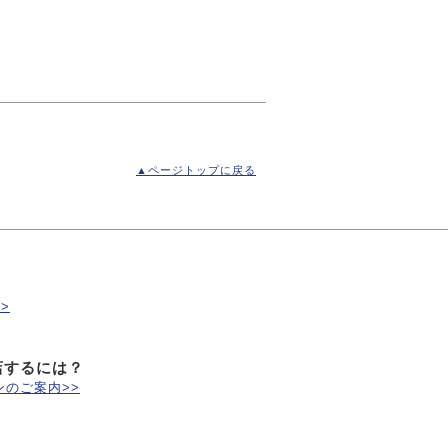
▲ページトップに戻る
>
店するには？
のご案内>>