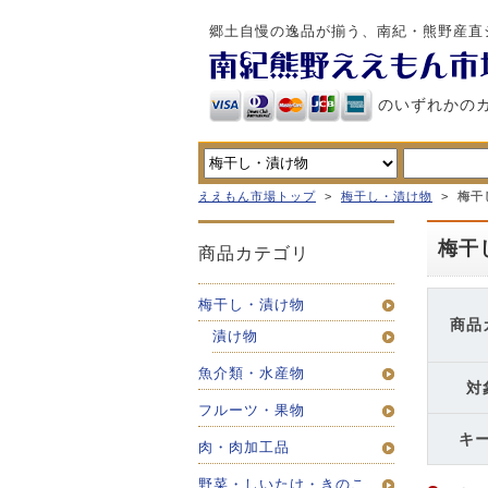
郷土自慢の逸品が揃う、南紀・熊野産直
のいずれかの
ええもん市場トップ
>
梅干し・漬け物
>
梅干
梅干
商品カテゴリ
梅干し・漬け物
商品
漬け物
魚介類・水産物
対
フルーツ・果物
キ
肉・肉加工品
野菜・しいたけ・きのこ