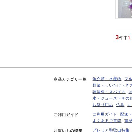
3
件中
1
魚介類・水産物
フ
商品カテゴリ一覧
野菜・しいたけ・き
調味料・スパイス
水・ジュース・その
お祭り用品
仏具
キ
ご利用ガイド
配送
ご利用ガイド
よくあるご質問
南
プレミア和歌山特集
お買いもの特集