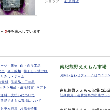
ショップ：
右京商店
～
3
件を表示しています
ルーツ・果物
肉・肉加工品
南紀熊野ええもん市場
のこ
米・穀類
梅干し・漬け物
お問い合わせフォームはコチラ>
はちみつ・ジャム
他飲料
民芸品・工芸品
ッチン用品・生活雑貨
ギフト
南紀熊野ええもん市場に出
・送料・支払いについて
初期費用・会費無料の出店プラン
紀熊野ええもん市場について
お中元特集
お歳暮特集