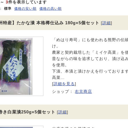
～
3
件を表示しています
：
標準
価格の安い順
価格の高い順
州特産】たかな漬 本格樽仕込み 180g×5個セット
[
詳細
]
「めはり寿司」にも使われる熊野の伝
け。
農家と契約栽培した「ミイケ高菜」を
昔ながらの味を追求しており、漬け込
を使用。
下漬、本漬と漬けかえを行っておりま
高菜…
[
詳細を見る
]
ショップ：
右京商店
巻き白菜漬250g×5個セット
[
詳細
]