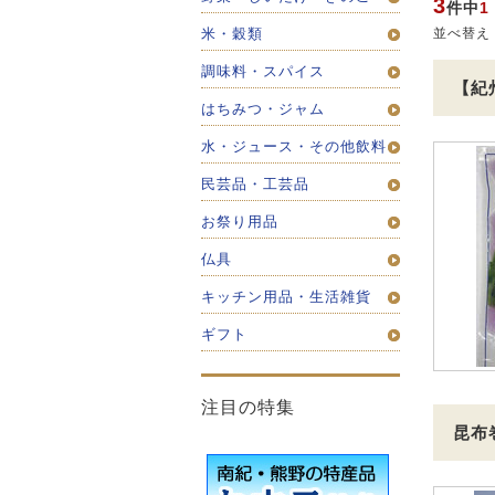
3
件中
1
並べ替え
米・穀類
調味料・スパイス
【紀
はちみつ・ジャム
水・ジュース・その他飲料
民芸品・工芸品
お祭り用品
仏具
キッチン用品・生活雑貨
ギフト
注目の特集
昆布