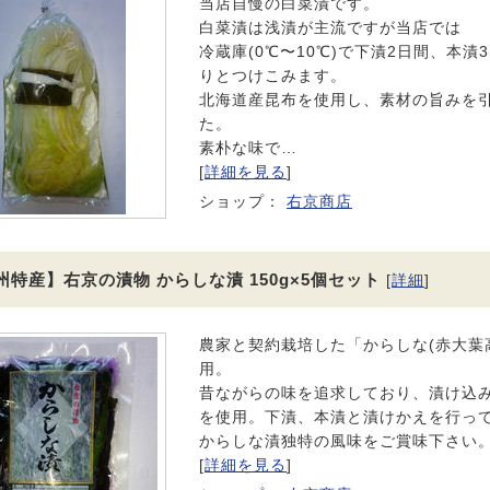
当店自慢の白菜漬です。
白菜漬は浅漬が主流ですが当店では
冷蔵庫(0℃〜10℃)で下漬2日間、本漬
りとつけこみます。
北海道産昆布を使用し、素材の旨みを
た。
素朴な味で…
[
詳細を見る
]
ショップ：
右京商店
州特産】右京の漬物 からしな漬 150g×5個セット
[
詳細
]
農家と契約栽培した「からしな(赤大葉
用。
昔ながらの味を追求しており、漬け込
を使用。下漬、本漬と漬けかえを行っ
からしな漬独特の風味をご賞味下さい
[
詳細を見る
]