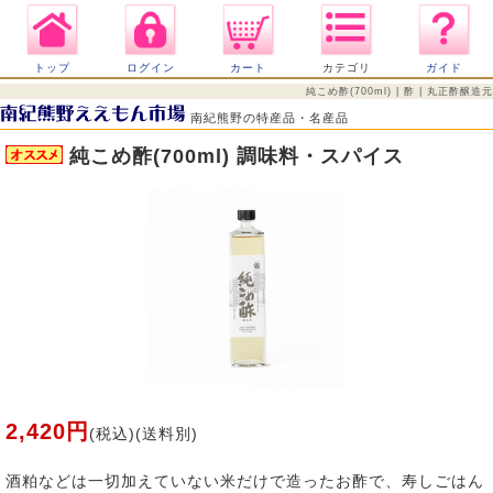
トップ
ログイン
カート
カテゴリ
ガイド
純こめ酢(700ml) | 酢 | 丸正酢醸造元
南紀熊野の特産品・名産品
純こめ酢(700ml) 調味料・スパイス
2,420円
(税込)(送料別)
酒粕などは一切加えていない米だけで造ったお酢で、寿しごはん