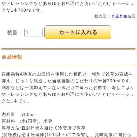
やドレッシングなどあらゆるお料理にお使いいただけるベーシッ
クな1本700mlです。
販売元：
丸正酢醸造元
数量：
商品情報
兵庫県特A地区の山田錦を使用した種酢と、梅酢で雑草の育成を
抑え、じっくり醸造した当蔵自慢のこだわりの米酢700mlです。
酒粕などは一切加えていない米だけで造ったお酢で、寿しごはん
やドレッシングなどあらゆるお料理にお使いいただけるベーシッ
クな1本です。
内容量 :700ml
原材料 :米(国産)、米麹
保存方法:直射日光を避けて冷暗所で保存
(開栓後は必ず冷蔵庫(10℃以下)にて保管し、賞味期限に関わら