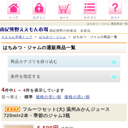
トップ
ログイン
カート
カテゴリ
ガイド
はちみつ・ジャム 通販商品一覧
南紀熊野の特産品・名産品
ええもん市場トップ
>
はちみつ・ジャム
>
はちみつ・ジャムの商品一覧
はちみつ・ジャムの通販商品一覧
商品カテゴリを絞り込む
条件を指定する
4
件中
1
～
4
件を表示しています
並べ替え：
標準
価格の安い順
価格の高い順
フルーツセット(大) 温州みかんジュース
720ml×2本・季節のジャム3瓶