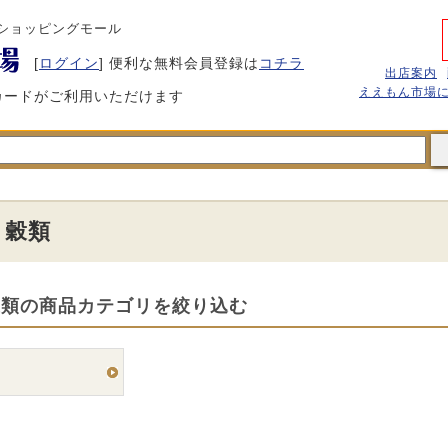
ショッピングモール
[
ログイン
] 便利な無料会員登録は
コチラ
出店案内
ええもん市場
カードがご利用いただけます
・穀類
穀類の商品カテゴリを絞り込む