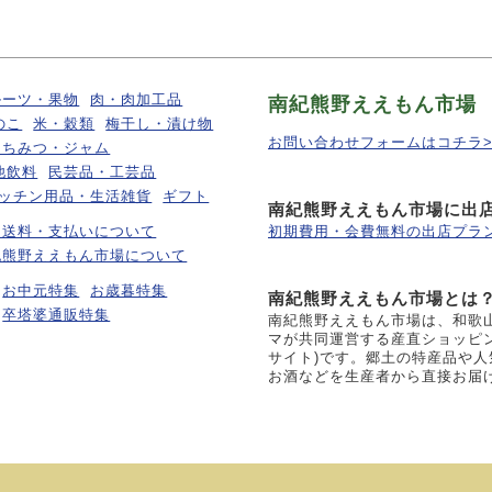
ルーツ・果物
肉・肉加工品
南紀熊野ええもん市場
のこ
米・穀類
梅干し・漬け物
お問い合わせフォームはコチラ>
はちみつ・ジャム
他飲料
民芸品・工芸品
ッチン用品・生活雑貨
ギフト
南紀熊野ええもん市場に出
・送料・支払いについて
初期費用・会費無料の出店プラン
紀熊野ええもん市場について
お中元特集
お歳暮特集
南紀熊野ええもん市場とは
卒塔婆通販特集
南紀熊野ええもん市場は、和歌
マが共同運営する産直ショッピ
サイト)です。郷土の特産品や
お酒などを生産者から直接お届