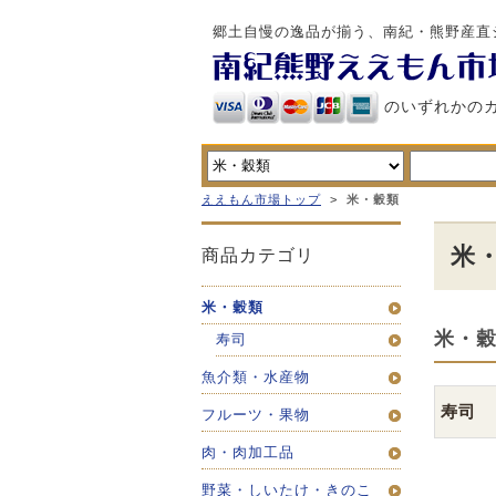
郷土自慢の逸品が揃う、南紀・熊野産直
のいずれかの
ええもん市場トップ
>
米・穀類
米
商品カテゴリ
米・穀類
米・
寿司
魚介類・水産物
寿司
フルーツ・果物
肉・肉加工品
野菜・しいたけ・きのこ