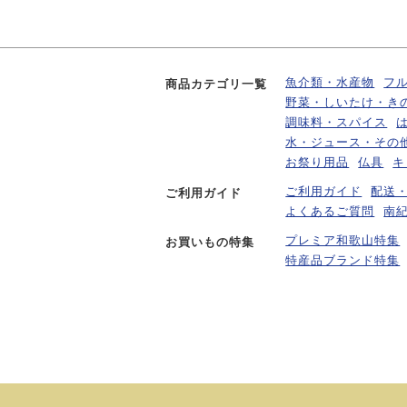
魚介類・水産物
フ
商品カテゴリ一覧
野菜・しいたけ・き
調味料・スパイス
水・ジュース・その
お祭り用品
仏具
キ
ご利用ガイド
配送
ご利用ガイド
よくあるご質問
南
プレミア和歌山特集
お買いもの特集
特産品ブランド特集