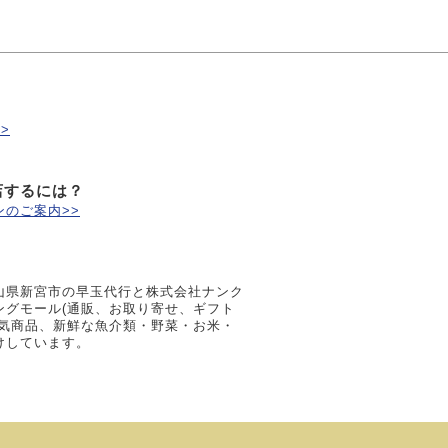
>
店するには？
のご案内>>
？
山県新宮市の早玉代行と株式会社ナンク
ングモール(通販、お取り寄せ、ギフト
人気商品、新鮮な魚介類・野菜・お米・
けしています。