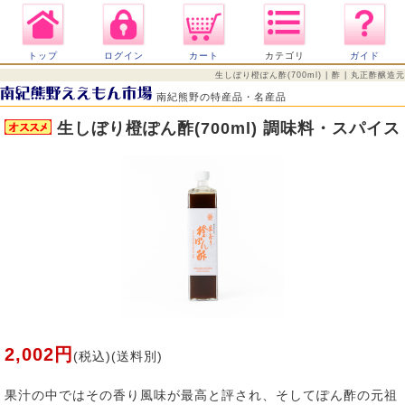
トップ
ログイン
カート
カテゴリ
ガイド
生しぼり橙ぽん酢(700ml) | 酢 | 丸正酢醸造元
南紀熊野の特産品・名産品
生しぼり橙ぽん酢(700ml) 調味料・スパイス
2,002円
(税込)(送料別)
果汁の中ではその香り風味が最高と評され、そしてぽん酢の元祖