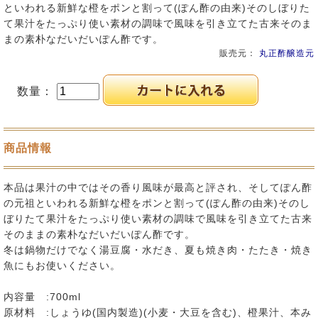
といわれる新鮮な橙をポンと割って(ぽん酢の由来)そのしぼりた
て果汁をたっぷり使い素材の調味で風味を引き立てた古来そのま
まの素朴なだいだいぽん酢です。
販売元：
丸正酢醸造元
数量：
商品情報
本品は果汁の中ではその香り風味が最高と評され、そしてぽん酢
の元祖といわれる新鮮な橙をポンと割って(ぽん酢の由来)そのし
ぼりたて果汁をたっぷり使い素材の調味で風味を引き立てた古来
そのままの素朴なだいだいぽん酢です。
冬は鍋物だけでなく湯豆腐・水だき、夏も焼き肉・たたき・焼き
魚にもお使いください。
内容量 :700ml
原材料 :しょうゆ(国内製造)(小麦・大豆を含む)、橙果汁、本み