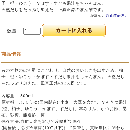
子・橙・ゆこう・かぼす・すだち果汁をちゃんぽん。
天然だしをたっぷり加えた、正真正銘のぽん酢です。
販売元：
丸正酢醸造元
数量：
商品情報
昔の本物のぽん酢にこだわり、自然のおいしさを出すため、柚
子・橙・ゆこう・かぼす・すだち果汁をちゃんぽん。 天然だし
をたっぷり加えた、正真正銘のぽん酢です。
内容量 :300ml
原材料 :しょうゆ(国内製造)(小麦・大豆を含む)、かんきつ果汁
(橙、柚子、ゆこう、かぼす、すだち)、本みりん、かつお節、昆
布、砂糖、醸造酢、梅
保存方法:直射日光を避けて冷暗所で保存
(開栓後は必ず冷蔵庫(10℃以下)にて保管し、賞味期限に関わら