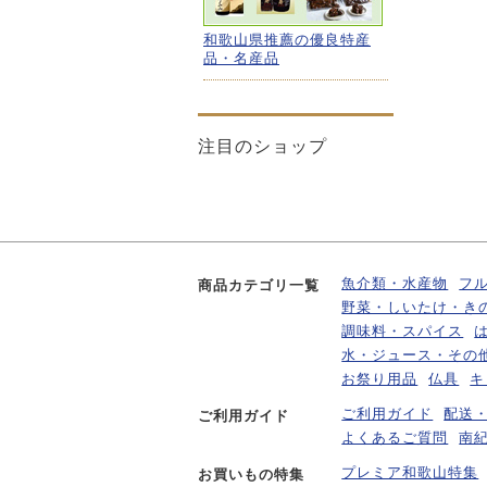
和歌山県推薦の優良特産
品・名産品
注目のショップ
魚介類・水産物
フ
商品カテゴリ一覧
野菜・しいたけ・き
調味料・スパイス
水・ジュース・その
お祭り用品
仏具
キ
ご利用ガイド
配送
ご利用ガイド
よくあるご質問
南
プレミア和歌山特集
お買いもの特集