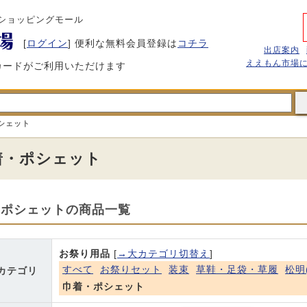
ショッピングモール
[
ログイン
] 便利な無料会員登録は
コチラ
出店案内
ええもん市場
カードがご利用いただけます
シェット
着・ポシェット
・ポシェットの商品一覧
お祭り用品
[
→大カテゴリ切替え
]
すべて
お祭りセット
装束
草鞋・足袋・草履
松明
カテゴリ
巾着・ポシェット