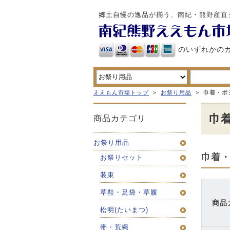
郷土自慢の逸品が揃う、南紀・熊野産直
のいずれかの
ええもん市場トップ
>
お祭り用品
>
巾着・ポ
巾
商品カテゴリ
お祭り用品
巾着
お祭りセット
装束
草鞋・足袋・草履
商品
松明(たいまつ)
帯・荒縄