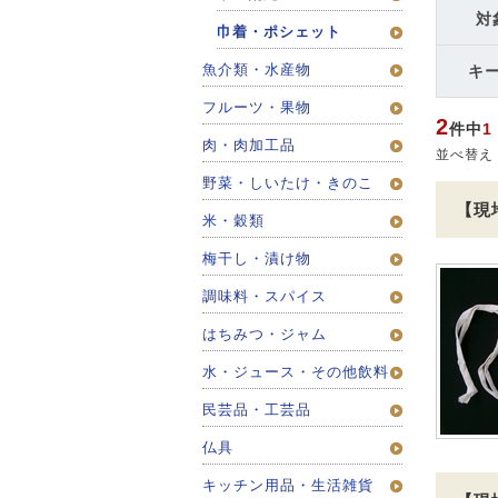
対
巾着・ポシェット
魚介類・水産物
キ
フルーツ・果物
2
件中
1
肉・肉加工品
並べ替え
野菜・しいたけ・きのこ
【現
米・穀類
梅干し・漬け物
調味料・スパイス
はちみつ・ジャム
水・ジュース・その他飲料
民芸品・工芸品
仏具
キッチン用品・生活雑貨