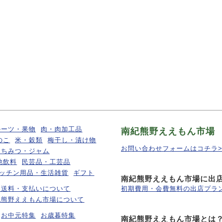
ルーツ・果物
肉・肉加工品
南紀熊野ええもん市場
のこ
米・穀類
梅干し・漬け物
お問い合わせフォームはコチラ>
はちみつ・ジャム
他飲料
民芸品・工芸品
ッチン用品・生活雑貨
ギフト
南紀熊野ええもん市場に出
・送料・支払いについて
初期費用・会費無料の出店プラン
紀熊野ええもん市場について
お中元特集
お歳暮特集
南紀熊野ええもん市場とは