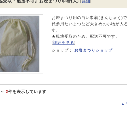
地受取・配送不可】お燈まつり巾着(大)
[
詳細
]
お燈まつり用の白い巾着(きんちゃく)
代参用たいまつなど大きめの小物が入
す。
★現地受取のため、配送不可です。
[
詳細を見る
]
ショップ：
お燈まつりショップ
～
2
件を表示しています
▲