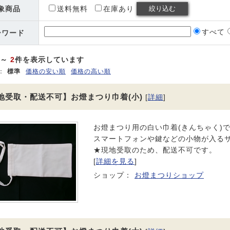
象商品
送料無料
在庫あり
すべて
ーワード
～
2
件を表示しています
：
標準
価格の安い順
価格の高い順
地受取・配送不可】お燈まつり巾着(小)
[
詳細
]
お燈まつり用の白い巾着(きんちゃく)
スマートフォンや鍵などの小物が入る
★現地受取のため、配送不可です。
[
詳細を見る
]
ショップ：
お燈まつりショップ