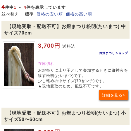
4
件中
1
～
4
件を表示しています
並べ替え：
標準
価格の安い順
価格の高い順
【現地受取・配送不可】お燈まつり松明(たいまつ) 中
サイズ70cm
3,700円
送料込
お燈まつりショップ
在庫切れ
お燈祭りに上り子として参加するときに御神火を
移す松明(たいまつ)です。
少し軽めの中サイズ(70センチ)です。
★現地受取のため、配送不可です。
詳細を見る
【現地受取・配送不可】お燈まつり松明(たいまつ) 小
サイズ50〜60cm