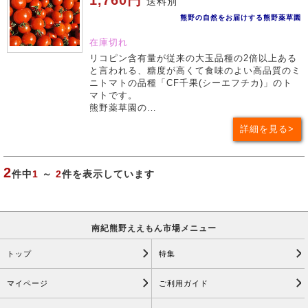
1,760円
送料別
熊野の自然をお届けする熊野薬草園
在庫切れ
リコピン含有量が従来の大玉品種の2倍以上ある
と言われる、糖度が高くて食味のよい高品質のミ
ニトマトの品種「CF千果(シーエフチカ)」のト
マトです。
熊野薬草園の…
詳細を見る
2
件中
1
～
2
件を表示しています
南紀熊野ええもん市場メニュー
トップ
特集
マイページ
ご利用ガイド