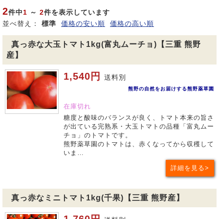
2
件中
1
～
2
件を表示しています
並べ替え：
標準
価格の安い順
価格の高い順
真っ赤な大玉トマト1kg(富丸ムーチョ)【三重 熊野
産】
1,540円
送料別
熊野の自然をお届けする熊野薬草園
在庫切れ
糖度と酸味のバランスが良く、トマト本来の旨さ
が出ている完熟系・大玉トマトの品種「富丸ムー
チョ」のトマトです。
熊野薬草園のトマトは、赤くなってから収穫して
いま…
詳細を見る
真っ赤なミニトマト1kg(千果)【三重 熊野産】