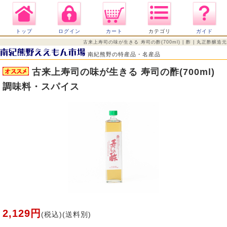
トップ
ログイン
カート
カテゴリ
ガイド
古来上寿司の味が生きる 寿司の酢(700ml) | 酢 | 丸正酢醸造元
南紀熊野の特産品・名産品
古来上寿司の味が生きる 寿司の酢(700ml)
調味料・スパイス
2,129円
(税込)(送料別)