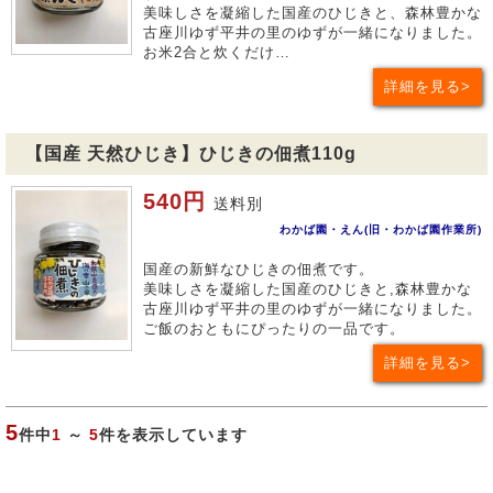
美味しさを凝縮した国産のひじきと、森林豊かな
古座川ゆず平井の里のゆずが一緒になりました。
お米2合と炊くだけ…
詳細を見る
【国産 天然ひじき】ひじきの佃煮110g
540円
送料別
わかば園・えん(旧・わかば園作業所)
国産の新鮮なひじきの佃煮です。
美味しさを凝縮した国産のひじきと,森林豊かな
古座川ゆず平井の里のゆずが一緒になりました。
ご飯のおともにぴったりの一品です。
詳細を見る
5
件中
1
～
5
件を表示しています