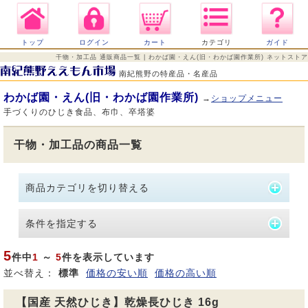
トップ
ログイン
カート
カテゴリ
ガイド
干物・加工品 通販商品一覧 | わかば園・えん(旧・わかば園作業所) ネットストア
南紀熊野の特産品・名産品
わかば園・えん(旧・わかば園作業所)
→
ショップメニュー
手づくりのひじき食品、布巾、卒塔婆
干物・加工品の商品一覧
商品カテゴリを切り替える
条件を指定する
5
件中
1
～
5
件を表示しています
並べ替え：
標準
価格の安い順
価格の高い順
【国産 天然ひじき】乾燥長ひじき 16g