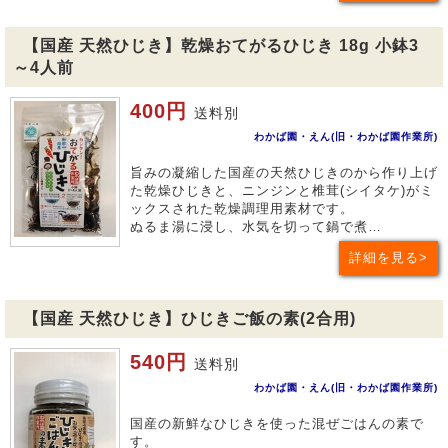
【国産 天然ひじき】乾燥おてがるひじき 18g 小鉢3
～4人前
400円
送料別
わかば園・えん(旧・わかば園作業所)
旨みの凝縮した国産の天然ひじきのから作り上げ
た乾燥ひじきと、ニンジンと椎茸(シイタケ)がミ
ックスされた乾燥調理用素材です。
ぬるま湯に浸し、水気を切って鍋で煮…
詳細を見る
【国産 天然ひじき】ひじきご飯の素(2合用)
540円
送料別
わかば園・えん(旧・わかば園作業所)
国産の新鮮なひじきを使った混ぜごはんの素で
す。