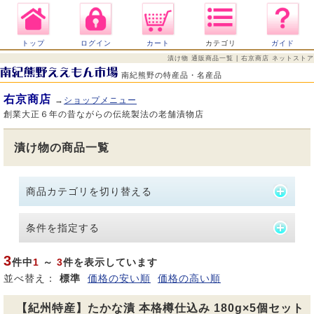
トップ
ログイン
カート
カテゴリ
ガイド
漬け物 通販商品一覧 | 右京商店 ネットストア
南紀熊野の特産品・名産品
右京商店
→
ショップメニュー
創業大正６年の昔ながらの伝統製法の老舗漬物店
漬け物の商品一覧
商品カテゴリを切り替える
条件を指定する
3
件中
1
～
3
件を表示しています
並べ替え：
標準
価格の安い順
価格の高い順
【紀州特産】たかな漬 本格樽仕込み 180g×5個セット