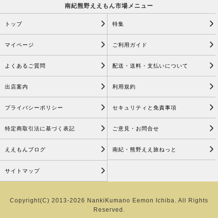
南紀熊野ええもん市場メニュー
トップ
特集
マイページ
ご利用ガイド
よくあるご質問
配送・送料・支払いについて
出店案内
利用規約
プライバシーポリシー
セキュリティと免責事項
特定商取引法に基づく表記
ご意見・お問合せ
ええもんブログ
南紀・熊野ええ旅ねっと
サイトマップ
Copyright(C) 2013-2026 NankiKumano Eemon Ichiba. All Rights
Reserved.