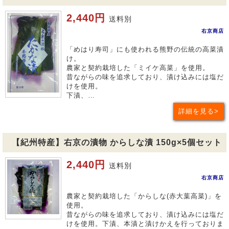
2,440円
送料別
右京商店
「めはり寿司」にも使われる熊野の伝統の高菜漬
け。
農家と契約栽培した「ミイケ高菜」を使用。
昔ながらの味を追求しており、漬け込みには塩だ
けを使用。
下漬、…
詳細を見る
【紀州特産】右京の漬物 からしな漬 150g×5個セット
2,440円
送料別
右京商店
農家と契約栽培した「からしな(赤大葉高菜)」を
使用。
昔ながらの味を追求しており、漬け込みには塩だ
けを使用。下漬、本漬と漬けかえを行っておりま