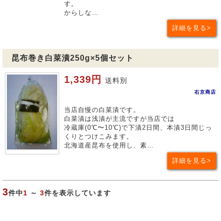
す。
からしな…
詳細を見る
昆布巻き白菜漬250g×5個セット
1,339円
送料別
右京商店
当店自慢の白菜漬です。
白菜漬は浅漬が主流ですが当店では
冷蔵庫(0℃〜10℃)で下漬2日間、本漬3日間じっ
くりとつけこみます。
北海道産昆布を使用し、素…
詳細を見る
3
件中
1
～
3
件を表示しています