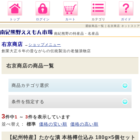
トップ
ログイン
カート
カテゴリ
ガイド
通販商品一覧 | 右京商店 ネットストア
南紀熊野の特産品・名産品
右京商店
→
ショップメニュー
創業大正６年の昔ながらの伝統製法の老舗漬物店
右京商店の商品一覧
商品カテゴリ選択
条件を指定する
3
件中
1
～
3
件を表示しています
並べ替え：
標準
価格の安い順
価格の高い順
【紀州特産】たかな漬 本格樽仕込み 180g×5個セット