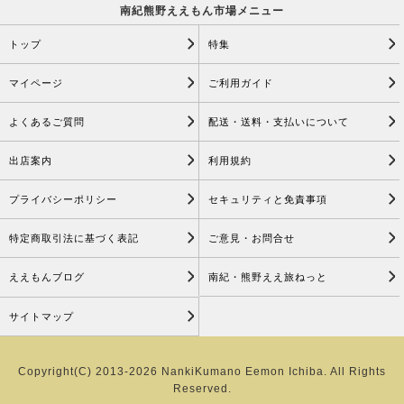
南紀熊野ええもん市場メニュー
トップ
特集
マイページ
ご利用ガイド
よくあるご質問
配送・送料・支払いについて
出店案内
利用規約
プライバシーポリシー
セキュリティと免責事項
特定商取引法に基づく表記
ご意見・お問合せ
ええもんブログ
南紀・熊野ええ旅ねっと
サイトマップ
Copyright(C) 2013-2026 NankiKumano Eemon Ichiba. All Rights
Reserved.