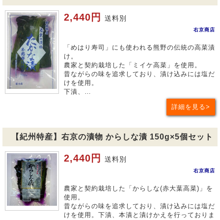
2,440円
送料別
右京商店
「めはり寿司」にも使われる熊野の伝統の高菜漬
け。
農家と契約栽培した「ミイケ高菜」を使用。
昔ながらの味を追求しており、漬け込みには塩だ
けを使用。
下漬、…
詳細を見る
【紀州特産】右京の漬物 からしな漬 150g×5個セット
2,440円
送料別
右京商店
農家と契約栽培した「からしな(赤大葉高菜)」を
使用。
昔ながらの味を追求しており、漬け込みには塩だ
けを使用。下漬、本漬と漬けかえを行っておりま