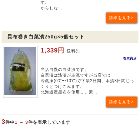
す。
からしな…
詳細を見る
昆布巻き白菜漬250g×5個セット
1,339円
送料別
右京商店
当店自慢の白菜漬です。
白菜漬は浅漬が主流ですが当店では
冷蔵庫(0℃〜10℃)で下漬2日間、本漬3日間じっ
くりとつけこみます。
北海道産昆布を使用し、素…
詳細を見る
3
件中
1
～
3
件を表示しています