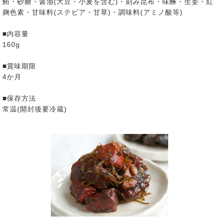
鮪・砂糖・醤油(大豆・小麦を含む)・刻み昆布・味醂・生姜・紅
麹色素・甘味料(ステビア・甘草)・調味料(アミノ酸等)
■内容量
160g
■賞味期限
4か月
■保存方法
常温(開封後要冷蔵)