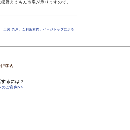
紀熊野ええもん市場が承りますので、
「工房 柴原」ご利用案内」ページトップに戻る
利用案内
店するには？
のご案内>>