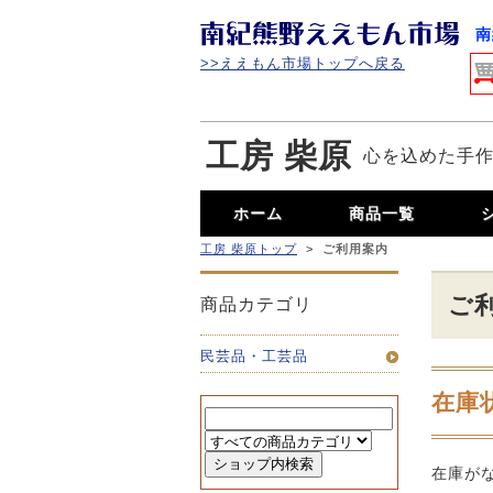
南
>>ええもん市場トップへ戻る
工房 柴原
心を込めた手
ホーム
商品一覧
工房 柴原トップ
>
ご利用案内
ご
商品カテゴリ
民芸品・工芸品
在庫
在庫が