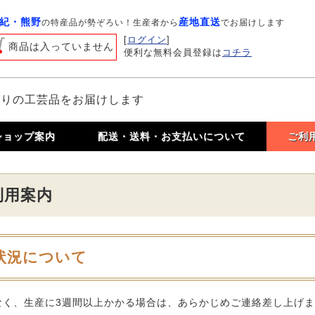
紀・熊野
産地直送
の特産品が勢ぞろい！生産者から
でお届けします
[
ログイン
]
商品は入っていません
便利な無料会員登録は
コチラ
作りの工芸品をお届けします
ショップ案内
配送・送料・お支払いについて
ご利
利用案内
状況について
なく、生産に3週間以上かかる場合は、あらかじめご連絡差し上げ